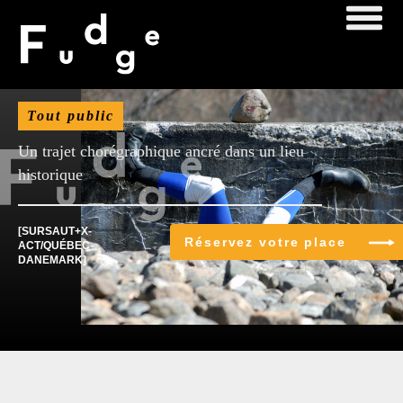
Mellemrum
Tout public
Un trajet chorégraphique ancré dans un lieu
historique
[SURSAUT+X-
Réservez votre place
ACT/QUÉBEC-
DANEMARK]